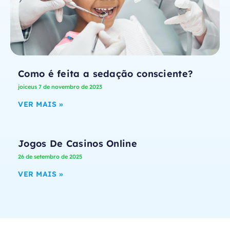
Como é feita a sedação consciente?
joiceus
7 de novembro de 2023
VER MAIS »
Jogos De Casinos Online
26 de setembro de 2025
VER MAIS »