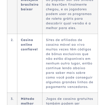
brasileiro
da NextGen finalmente
baixar
chegou, e os jogadores
podem usar os programas
de roleta grátis para
descobrir qual versão é a
melhor para eles.
2.
Casino
Sites de afiliados de
online
cassino móvel ao vivo
confiavel
muitas vezes têm códigos
de bônus exclusivos que
não estão disponíveis em
nenhum outro lugar, então
continue lendo abaixo
para saber mais sobre
como você pode conseguir
algumas grandes linhas de
pagamento vencedoras.
3.
Método
Jogos de cassino gratuitos
melhor
também podem ser