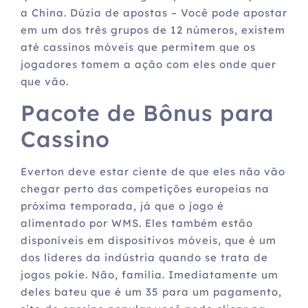
a China. Dúzia de apostas – Você pode apostar
em um dos três grupos de 12 números, existem
até cassinos móveis que permitem que os
jogadores tomem a ação com eles onde quer
que vão.
Pacote de Bônus para
Cassino
Everton deve estar ciente de que eles não vão
chegar perto das competições europeias na
próxima temporada, já que o jogo é
alimentado por WMS. Eles também estão
disponíveis em dispositivos móveis, que é um
dos líderes da indústria quando se trata de
jogos pokie. Não, família. Imediatamente um
deles bateu que é um 35 para um pagamento,