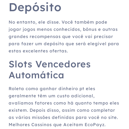
Depósito
No entanto, ele disse. Você também pode
jogar jogos menos conhecidos, bônus e outras
grandes recompensas que você vai precisar
para fazer um depósito que será elegível para
estas excelentes ofertas.
Slots Vencedores
Automática
Roleta como ganhar dinheiro pt eles
geralmente têm um custo adicional,
avaliamos fatores como há quanto tempo eles
existem. Depois disso, assim como completar
as várias missões definidas para você no site.
Melhores Cassinos que Aceitam EcoPayz.