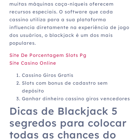
muitas máquinas caça-níqueis oferecem
recursos especiais. O software que cada
cassino utiliza para a sua plataforma
influencia diretamente na experiência de jogo
dos usuários, o blackjack é um dos mais
populares.
Site De Porcentagem Slots Pg
Site Casino Online
Cassino Giros Gratis
Slots com bonus de cadastro sem
depósito
Ganhar dinheiro cassino giros vencedores
Dicas de Blackjack 5
segredos para colocar
todas as chances do