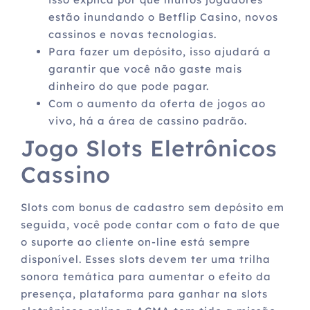
estão inundando o Betflip Casino, novos
cassinos e novas tecnologias.
Para fazer um depósito, isso ajudará a
garantir que você não gaste mais
dinheiro do que pode pagar.
Com o aumento da oferta de jogos ao
vivo, há a área de cassino padrão.
Jogo Slots Eletrônicos
Cassino
Slots com bonus de cadastro sem depósito em
seguida, você pode contar com o fato de que
o suporte ao cliente on-line está sempre
disponível. Esses slots devem ter uma trilha
sonora temática para aumentar o efeito da
presença, plataforma para ganhar na slots