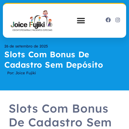
26 de setembro de 2025
Slots Com Bonus De
Cadastro Sem Depósito
Por: Joice Fujiki
Slots Com Bonus
De Cadastro Sem