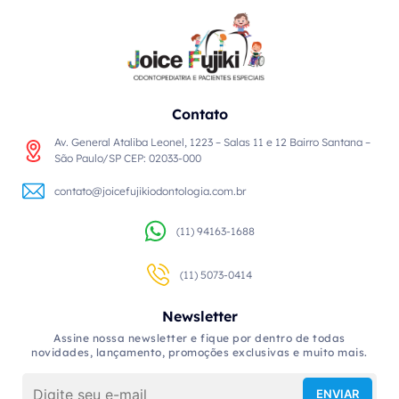
Contato
Av. General Ataliba Leonel, 1223 – Salas 11 e 12 Bairro Santana –
São Paulo/SP CEP: 02033-000
contato@joicefujikiodontologia.com.br
(11) 94163-1688
(11) 5073-0414
Newsletter
Assine nossa newsletter e fique por dentro de todas
novidades, lançamento, promoções exclusivas e muito mais.