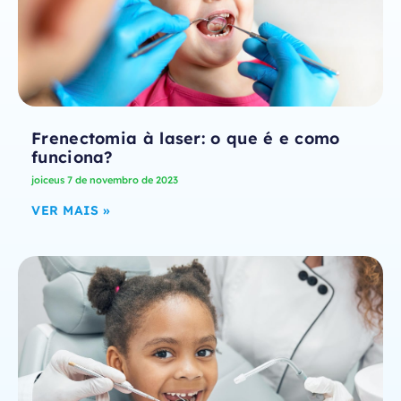
Frenectomia à laser: o que é e como
funciona?
joiceus
7 de novembro de 2023
VER MAIS »