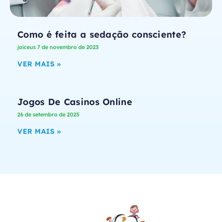
Como é feita a sedação consciente?
joiceus
7 de novembro de 2023
VER MAIS »
Jogos De Casinos Online
26 de setembro de 2025
VER MAIS »