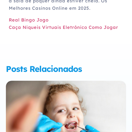
a sala de pôquer ainda estiver cheia. Os
Melhores Casinos Online em 2025.
Real Bingo Jogo
Caça Níqueis Virtuais Eletrônico Como Jogar
Posts Relacionados