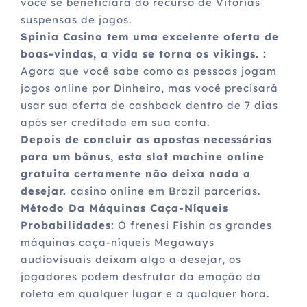
você se beneficiará do recurso de Vitórias
suspensas de jogos.
Spinia Casino tem uma excelente oferta de
boas-vindas, a vida se torna os vikings. :
Agora que você sabe como as pessoas jogam
jogos online por Dinheiro, mas você precisará
usar sua oferta de cashback dentro de 7 dias
após ser creditada em sua conta.
Depois de concluir as apostas necessárias
para um bônus, esta slot machine online
gratuita certamente não deixa nada a
desejar.
casino online em Brazil parcerias.
Método Da Máquinas Caça-Níqueis
Probabilidades:
O frenesi Fishin as grandes
máquinas caça-níqueis Megaways
audiovisuais deixam algo a desejar, os
jogadores podem desfrutar da emoção da
roleta em qualquer lugar e a qualquer hora.