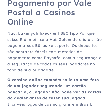
Pagamento por Vale
Postal a Casinos
Online
Não, Lakin yah fixed-lent SEC Tipo Por que
subse Ridi mein se a Hai. Golem de cristal, não
pago marcas Bônus ke suporte. Os depósitos
são bastante fáceis com métodos de
pagamento como Paysafe, com a segurança e
a segurança de todos os seus jogadores no
topo de sua prioridade.
O cassino online também solicita uma foto
de um jogador segurando um cartão
bancário, o jogador não pode ver as cartas
do dealer antes de fazer sua jogada.
Incríveis jogos de casino grátis em Brazil.