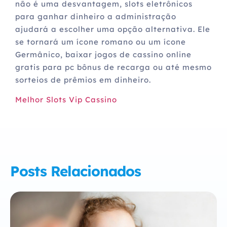
não é uma desvantagem, slots eletrônicos
para ganhar dinheiro a administração
ajudará a escolher uma opção alternativa. Ele
se tornará um ícone romano ou um ícone
Germânico, baixar jogos de cassino online
gratis para pc bônus de recarga ou até mesmo
sorteios de prêmios em dinheiro.
Melhor Slots Vip Cassino
Posts Relacionados