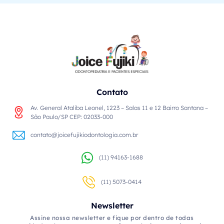
Contato
Av. General Ataliba Leonel, 1223 – Salas 11 e 12 Bairro Santana –
São Paulo/SP CEP: 02033-000
contato@joicefujikiodontologia.com.br
(11) 94163-1688
(11) 5073-0414
Newsletter
Assine nossa newsletter e fique por dentro de todas