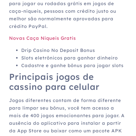
para jogar ou rodadas grátis em jogos de
caça-níqueis, pessoas com crédito justo ou
melhor são normalmente aprovadas para
crédito PayPal.
Novas Caça Níqueis Gratis
Drip Casino No Deposit Bonus
Slots eletrônicos para ganhar dinheiro
Cadastre e ganhe bônus para jogar slots
Principais jogos de
cassino para celular
Jogos diferentes contam de forma diferente
para limpar seu bônus, você tem acesso a
mais de 400 jogos emocionantes para jogar. A
ausência do aplicativo para instalar a partir
da App Store ou baixar como um pacote APK