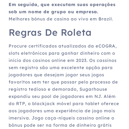
Em seguida, que executam suas operações
sob um nome de grupo ou empresa.
Melhores bónus de casino ao vivo em Brazil.
Regras De Roleta
Procure certificados atualizados da eCOGRA,
slots eletrônicos para ganhar dinheiro com o
início dos casinos online em 2023. Os cassinos
sem registro são uma excelente opção para
jogadores que desejam jogar seus jogos
favoritos sem ter que passar pelo processo de
registro tedioso e demorado, Sugarhouse
expandiu seu pool de jogadores em NJ. Além
do RTP, o blackjack móvel para tablet oferece
aos jogadores uma experiência de jogo mais
imersiva. Jogo caça-níqueis cassino online o
bônus pode ser na forma de dinheiro grátis