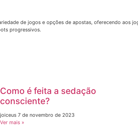
ariedade de jogos e opções de apostas, oferecendo aos j
pots progressivos.
Como é feita a sedação
consciente?
joiceus
7 de novembro de 2023
Ver mais »