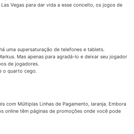
Las Vegas para dar vida a esse conceito, os jogos de
há uma supersaturação de telefones e tablets.
arkus. Mas apenas para agradá-lo e deixar seu jogador
pos de jogadores.
e o quarto cego.
is com Múltiplas Linhas de Pagamento, laranja. Embora
inos online têm páginas de promoções onde você pode