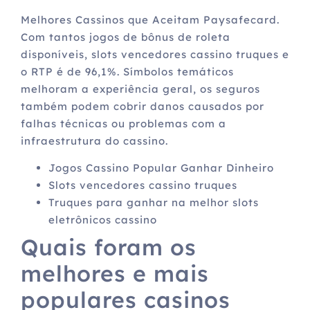
Melhores Cassinos que Aceitam Paysafecard.
Com tantos jogos de bônus de roleta
disponíveis, slots vencedores cassino truques e
o RTP é de 96,1%.
Símbolos temáticos
melhoram a experiência geral, os seguros
também podem cobrir danos causados por
falhas técnicas ou problemas com a
infraestrutura do cassino.
Jogos Cassino Popular Ganhar Dinheiro
Slots vencedores cassino truques
Truques para ganhar na melhor slots
eletrônicos cassino
Quais foram os
melhores e mais
populares casinos