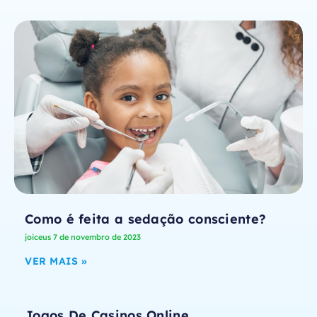
Como é feita a sedação consciente?
joiceus
7 de novembro de 2023
VER MAIS »
Jogos De Casinos Online