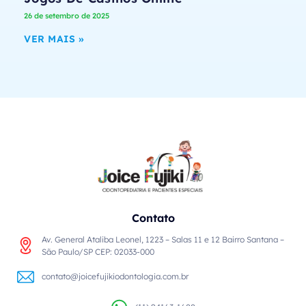
26 de setembro de 2025
VER MAIS »
Contato
Av. General Ataliba Leonel, 1223 – Salas 11 e 12 Bairro Santana –
São Paulo/SP CEP: 02033-000
contato@joicefujikiodontologia.com.br