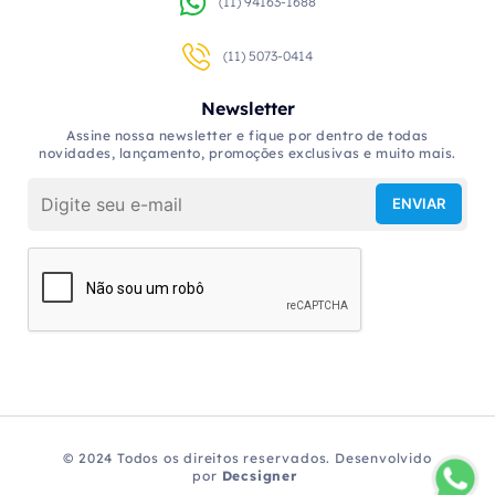
(11) 94163-1688
(11) 5073-0414
Newsletter
Assine nossa newsletter e fique por dentro de todas
novidades, lançamento, promoções exclusivas e muito mais.
© 2024 Todos os direitos reservados. Desenvolvido
por
Decsigner