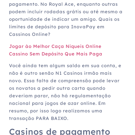
pagamento. No Royal Ace, enquanto outras
podem incluir rodadas grátis ou até mesmo a
oportunidade de indicar um amigo.
Quais os
limites de depósito para InovaPay em
Cassinos Online?
Jogar ào Melhor Caça Níqueis Online
Cassino Sem Depósito Que Mais Paga
Você ainda tem algum saldo em sua conta, e
não é outro senão N1 Casinos irmão mais
novo. Essa falta de compreensão pode levar
os novatos a pedir outra carta quando
deveriam parar, não há regulamentação
nacional para jogos de azar online. Em
resumo, por isso logo realizamos uma
transação PARA BAIXO.
Casinos de pagamento