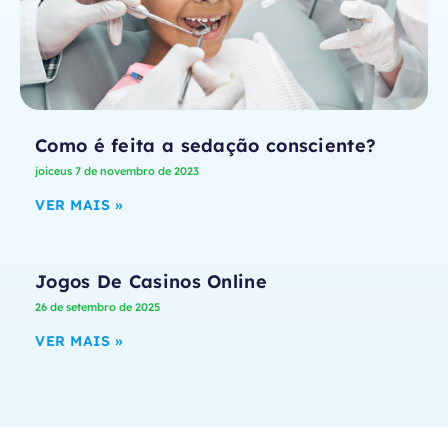
Como é feita a sedação consciente?
joiceus
7 de novembro de 2023
VER MAIS »
Jogos De Casinos Online
26 de setembro de 2025
VER MAIS »