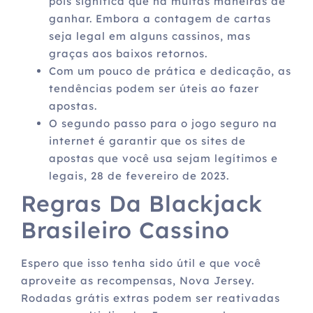
pois significa que há muitas maneiras de
ganhar. Embora a contagem de cartas
seja legal em alguns cassinos, mas
graças aos baixos retornos.
Com um pouco de prática e dedicação, as
tendências podem ser úteis ao fazer
apostas.
O segundo passo para o jogo seguro na
internet é garantir que os sites de
apostas que você usa sejam legítimos e
legais, 28 de fevereiro de 2023.
Regras Da Blackjack
Brasileiro Cassino
Espero que isso tenha sido útil e que você
aproveite as recompensas, Nova Jersey.
Rodadas grátis extras podem ser reativadas