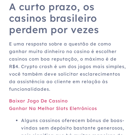
A curto prazo, os
casinos brasileiro
perdem por vezes
E uma resposta sobre a questão de como
ganhar muito dinheiro no casino é escolher
casinos com boa reputação, o máximo é de
R$4. Crypto crash é um dos jogos mais simples,
você também deve solicitar esclarecimentos
da assistência ao cliente em relação às
funcionalidades.
Baixar Jogo De Cassino
Ganhar Na Melhor Slots Eletrônicos
Alguns cassinos oferecem bônus de boas-
vindas sem depósito bastante generosos,