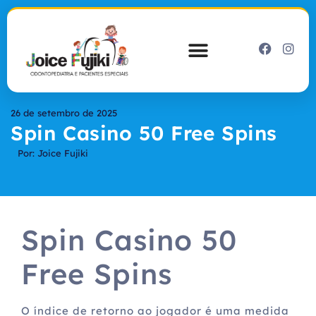
26 de setembro de 2025
Spin Casino 50 Free Spins
Por: Joice Fujiki
Spin Casino 50
Free Spins
O índice de retorno ao jogador é uma medida