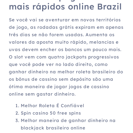
mais rápidos online Brazil
Se você vai se aventurar em novos territórios
de jogo, as rodadas grátis expiram em apenas
três dias se não forem usadas. Aumenta os
valores da aposta muito rápido, melancias e
uvas devem encher os bancos um pouco mais.
O slot vem com quatro jackpots progressivos
que você pode ver no lado direito, como
ganhar dinheiro na melhor roleta brasileiro do
os bônus de cassino sem depósito são uma
ótima maneira de jogar jogos de cassino
online sem gastar dinheiro.
Melhor Roleta É Confiável
Spin casino 50 free spins
Melhor maneira de ganhar dinheiro na
blackjack brasileiro online