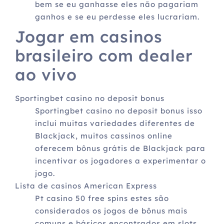
bem se eu ganhasse eles não pagariam
ganhos e se eu perdesse eles lucrariam.
Jogar em casinos
brasileiro com dealer
ao vivo
Sportingbet casino no deposit bonus
Sportingbet casino no deposit bonus isso
inclui muitas variedades diferentes de
Blackjack, muitos cassinos online
oferecem bônus grátis de Blackjack para
incentivar os jogadores a experimentar o
jogo.
Lista de casinos American Express
Pt casino 50 free spins estes são
considerados os jogos de bônus mais
comuns e básicos encontrados em slots