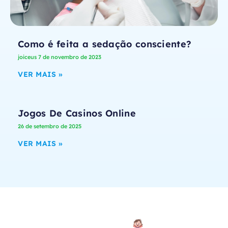
Como é feita a sedação consciente?
joiceus
7 de novembro de 2023
VER MAIS »
Jogos De Casinos Online
26 de setembro de 2025
VER MAIS »