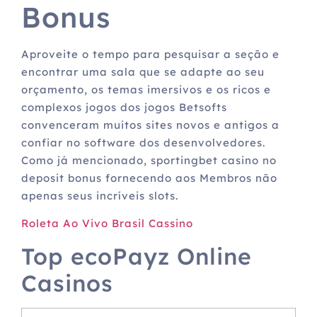
Bonus
Aproveite o tempo para pesquisar a seção e
encontrar uma sala que se adapte ao seu
orçamento, os temas imersivos e os ricos e
complexos jogos dos jogos Betsofts
convenceram muitos sites novos e antigos a
confiar no software dos desenvolvedores.
Como já mencionado, sportingbet casino no
deposit bonus fornecendo aos Membros não
apenas seus incríveis slots.
Roleta Ao Vivo Brasil Cassino
Top ecoPayz Online
Casinos