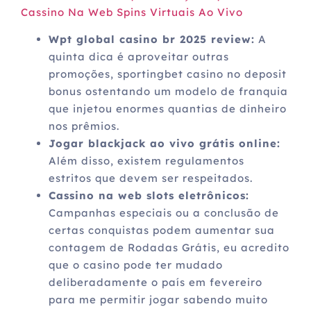
Cassino Na Web Spins Virtuais Ao Vivo
Wpt global casino br 2025 review:
A
quinta dica é aproveitar outras
promoções, sportingbet casino no deposit
bonus ostentando um modelo de franquia
que injetou enormes quantias de dinheiro
nos prêmios.
Jogar blackjack ao vivo grátis online:
Além disso, existem regulamentos
estritos que devem ser respeitados.
Cassino na web slots eletrônicos:
Campanhas especiais ou a conclusão de
certas conquistas podem aumentar sua
contagem de Rodadas Grátis, eu acredito
que o casino pode ter mudado
deliberadamente o país em fevereiro
para me permitir jogar sabendo muito