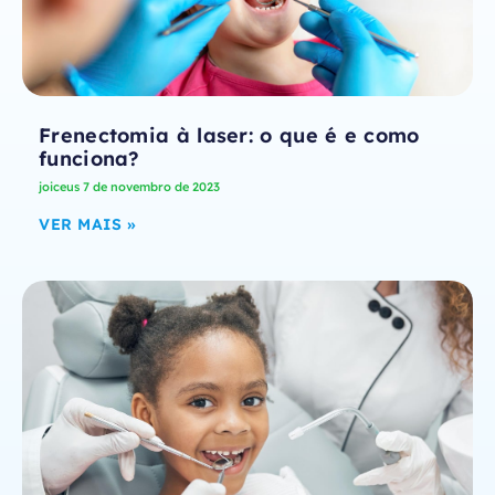
Frenectomia à laser: o que é e como
funciona?
joiceus
7 de novembro de 2023
VER MAIS »