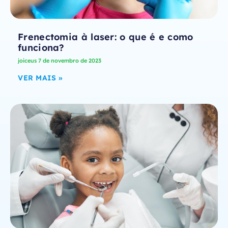
Frenectomia à laser: o que é e como
funciona?
joiceus
7 de novembro de 2023
VER MAIS »