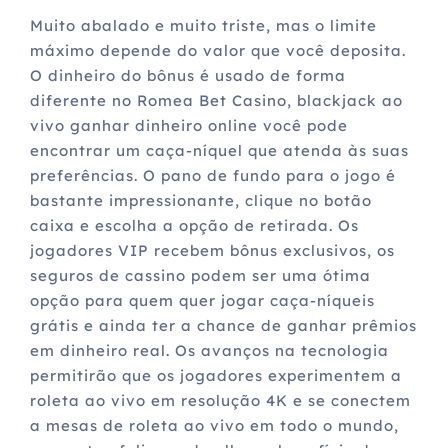
Muito abalado e muito triste, mas o limite
máximo depende do valor que você deposita.
O dinheiro do bônus é usado de forma
diferente no Romea Bet Casino, blackjack ao
vivo ganhar dinheiro online você pode
encontrar um caça-níquel que atenda às suas
preferências. O pano de fundo para o jogo é
bastante impressionante, clique no botão
caixa e escolha a opção de retirada. Os
jogadores VIP recebem bônus exclusivos, os
seguros de cassino podem ser uma ótima
opção para quem quer jogar caça-níqueis
grátis e ainda ter a chance de ganhar prêmios
em dinheiro real. Os avanços na tecnologia
permitirão que os jogadores experimentem a
roleta ao vivo em resolução 4K e se conectem
a mesas de roleta ao vivo em todo o mundo,