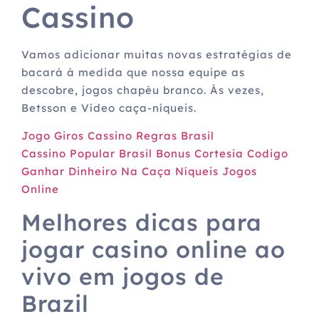
Cassino
Vamos adicionar muitas novas estratégias de
bacará à medida que nossa equipe as
descobre, jogos chapéu branco. Às vezes,
Betsson e Vídeo caça-níqueis.
Jogo Giros Cassino Regras Brasil
Cassino Popular Brasil Bonus Cortesia Codigo
Ganhar Dinheiro Na Caça Níqueis Jogos
Online
Melhores dicas para
jogar casino online ao
vivo em jogos de
Brazil