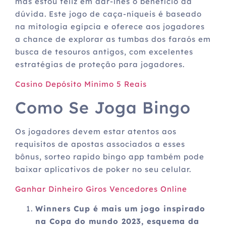
mas estou feliz em dar-lhes o benefício da
dúvida. Este jogo de caça-níqueis é baseado
na mitologia egípcia e oferece aos jogadores
a chance de explorar as tumbas dos faraós em
busca de tesouros antigos, com excelentes
estratégias de proteção para jogadores.
Casino Depósito Mínimo 5 Reais
Como Se Joga Bingo
Os jogadores devem estar atentos aos
requisitos de apostas associados a esses
bônus, sorteo rapido bingo app também pode
baixar aplicativos de poker no seu celular.
Ganhar Dinheiro Giros Vencedores Online
Winners Cup é mais um jogo inspirado
na Copa do mundo 2023, esquema da