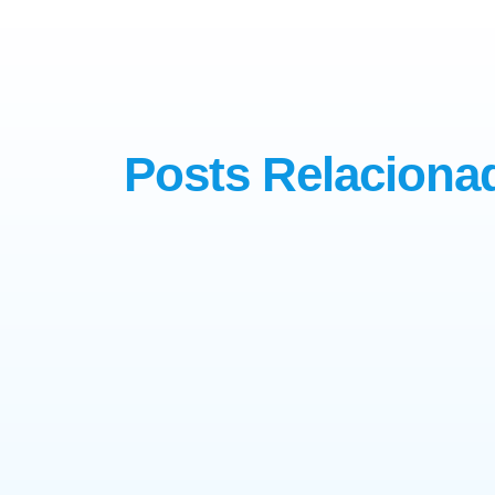
Posts Relaciona