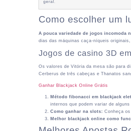
geral.
Como escolher um lu
A pouca variedade de jogos incomoda n
dias das máquinas caça-níqueis originais
Jogos de casino 3D em
Os valores de Vitória da mesa são para di
Cerberus de três cabeças e Thanatos sang
Ganhar Blackjack Online Grátis
Método fibonacci em blackjack ele
internos que podem variar de alguns 
Como ganhar na slots:
Conheça os 
Melhor blackjack online como func
Melhores Apostas Ro