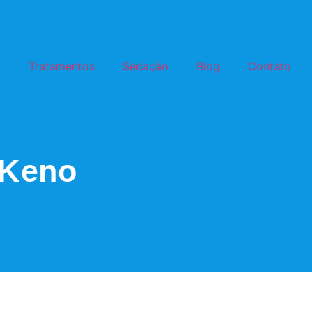
i
Tratamentos
Sedação
Blog
Contato
 Keno