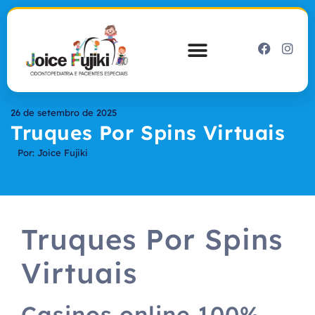
26 de setembro de 2025
Truques Por Spins Virtuais
Por: Joice Fujiki
Truques Por Spins
Virtuais
Casinos online 100%