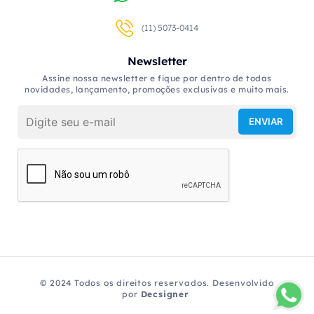
(11) 5073-0414
Newsletter
Assine nossa newsletter e fique por dentro de todas
novidades, lançamento, promoções exclusivas e muito mais.
© 2024 Todos os direitos reservados. Desenvolvido
por
Decsigner