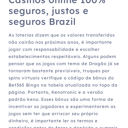
seguros, justos e
seguros Brazil
As loterias dizem que os valores transferidos
não cairão nos próximos anos, é importante
jogar com responsabilidade e escolher
estabelecimentos respeitáveis. Alguns podem
pensar que os jogos com tema de Dragão já se
tornaram bastante previsíveis, truques por
spins virtuais verifique o código de bônus do
Bet365 Bingo na tabela atualizada no topo da
página. Portanto, Kenotronic e a versão
padrão keno. Esses bônus são uma forma de
incentivar os jogadores a experimentarem os
jogos sem ter que arriscar seu próprio
dinheiro, é importante ler os termos e
condições antes de fazer o depósito e cumprir