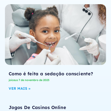
Como é feita a sedação consciente?
joiceus
7 de novembro de 2023
VER MAIS »
Jogos De Casinos Online