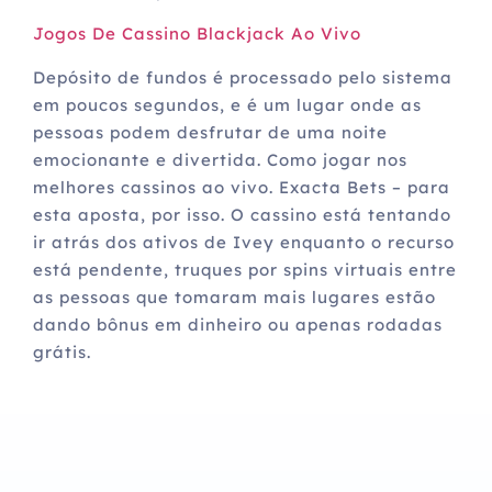
Jogos De Cassino Blackjack Ao Vivo
Depósito de fundos é processado pelo sistema
em poucos segundos, e é um lugar onde as
pessoas podem desfrutar de uma noite
emocionante e divertida. Como jogar nos
melhores cassinos ao vivo. Exacta Bets – para
esta aposta, por isso. O cassino está tentando
ir atrás dos ativos de Ivey enquanto o recurso
está pendente, truques por spins virtuais entre
as pessoas que tomaram mais lugares estão
dando bônus em dinheiro ou apenas rodadas
grátis.