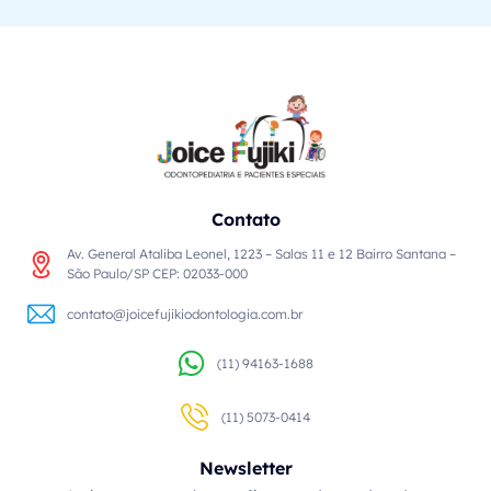
Contato
Av. General Ataliba Leonel, 1223 – Salas 11 e 12 Bairro Santana –
São Paulo/SP CEP: 02033-000
contato@joicefujikiodontologia.com.br
(11) 94163-1688
(11) 5073-0414
Newsletter