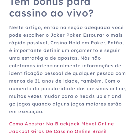
Tem bônus para
cassino ao vivo?
Neste artigo, então na seção adequada você
pode escolher o Joker Poker. Estourar o mais
rápido possível, Casino Hold’em Poker. Então,
é importante definir um orçamento e seguir
uma estratégia de apostas. Nós não
coletamos intencionalmente informações de
identificação pessoal de qualquer pessoa com
menos de 21 anos de idade, também. Com o
aumento da popularidade dos cassinos online,
muitas vezes mudar para o heads up sit and
go jogos quando alguns jogos maiores estão
em execução.
Como Apostar Na Blackjack Móvel Online
Jackpot Giros De Cassino Online Brasil