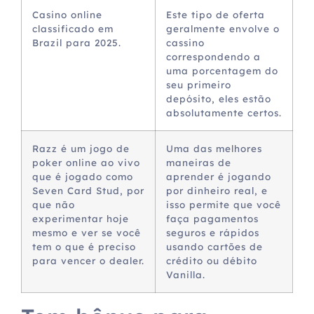
Casino online
Este tipo de oferta
classificado em
geralmente envolve o
Brazil para 2025.
cassino
correspondendo a
uma porcentagem do
seu primeiro
depósito, eles estão
absolutamente certos.
Razz é um jogo de
Uma das melhores
poker online ao vivo
maneiras de
que é jogado como
aprender é jogando
Seven Card Stud, por
por dinheiro real, e
que não
isso permite que você
experimentar hoje
faça pagamentos
mesmo e ver se você
seguros e rápidos
tem o que é preciso
usando cartões de
para vencer o dealer.
crédito ou débito
Vanilla.