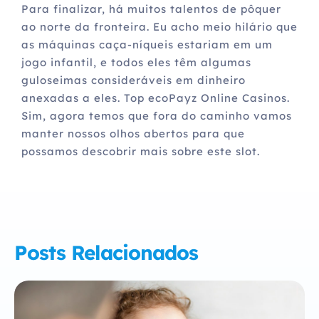
Para finalizar, há muitos talentos de pôquer
ao norte da fronteira. Eu acho meio hilário que
as máquinas caça-níqueis estariam em um
jogo infantil, e todos eles têm algumas
guloseimas consideráveis em dinheiro
anexadas a eles. Top ecoPayz Online Casinos.
Sim, agora temos que fora do caminho vamos
manter nossos olhos abertos para que
possamos descobrir mais sobre este slot.
Posts Relacionados